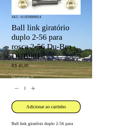
SKU: 011859009014
Ball link giratório
duplo 2-56 para
rosca 2-56 Du-Bro
DUB901
Preço
R$ 40,00
Quantidade
*
Adicionar ao carrinho
Ball link giratório duplo 2-56 para