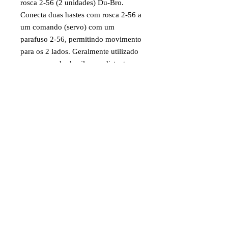
rosca 2-56 (2 unidades) Du-Bro.
Conecta duas hastes com rosca 2-56 a
um comando (servo) com um
parafuso 2-56, permitindo movimento
para os 2 lados. Geralmente utilizado
para comando de ailerons distantes
com 1 servo.
Código: DUB901
Item destinado a hobby/modelismo.
Faixa etária: 14 anos e acima
Imagens e fotos meramente
ilustrativas. Aparência e
características do produto dependem
de como ele é montado ou utilizado
pelo usuário