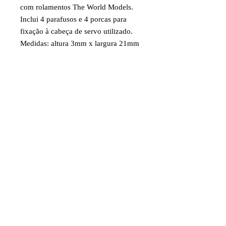
com rolamentos The World Models.
Inclui 4 parafusos e 4 porcas para
fixação à cabeça de servo utilizado.
Medidas: altura 3mm x largura 21mm
x comprimento69mm .
Código: PL4120600
Item destinado a hobby/modelismo.
Faixa etária: 14 anos e acima
Imagens e fotos meramente
ilustrativas. Aparência e
características do produto dependem
de como ele é montado ou utilizado
pelo usuário
©2024 por Juniaer Modelismo. CNPJ
07.097.815
/0001-80 Av. José Augusto