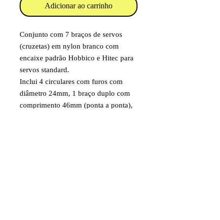
Adicionar ao carrinho
Conjunto com 7 braços de servos
(cruzetas) em nylon branco com
encaixe padrão Hobbico e Hitec para
servos standard.
Inclui 4 circulares com furos com
diâmetro 24mm, 1 braço duplo com
comprimento 46mm (ponta a ponta),
1 braço duplo com comprimento
34mm (ponta a ponta) e 1 braço de 6
pontas com comprimento 34mm
(ponta a ponta).
Item destinado a hobby/modelismo.
Faixa etária: 14 anos e acima.
Imagens e fotos meramente
ilustrativas. Aparência e