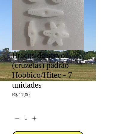
Braços de servo
(cruzetas) padrão
Hobbico/Hitec - 7
unidades
Preço
R$ 17,00
Quantidade
*