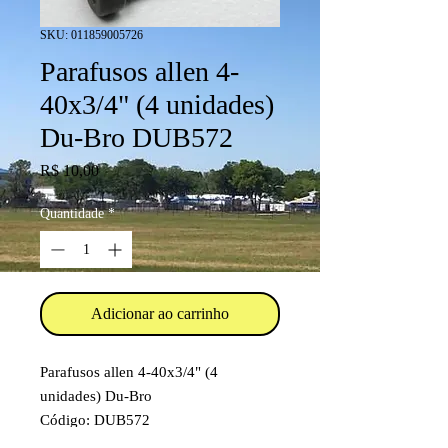
SKU: 011859005726
Parafusos allen 4-
40x3/4" (4 unidades)
Du-Bro DUB572
Preço
R$ 10,00
Quantidade
*
Adicionar ao carrinho
Parafusos allen 4-40x3/4" (4
unidades) Du-Bro
Código: DUB572