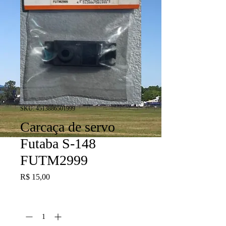
SKU: 4513886501999
Carcaça de servo
Futaba S-148
FUTM2999
Preço
R$ 15,00
Quantidade
*