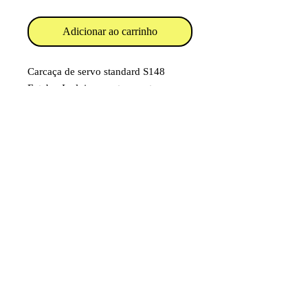
Adicionar ao carrinho
Carcaça de servo standard S148
Futaba. Inclui somente a parte
superior e a inferior.
Código: FUTM2999 UBS-48
Item destinado a hobby/modelismo.
Faixa etária: 14 anos e acima
Imagens e fotos meramente
ilustrativas. Aparência e
características do produto dependem
de como ele é montado ou utilizado
pelo usuário