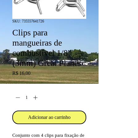
SKU: 735557641726
Clips para
mangueiras de
combustível 1/8"
(3mm) Great Planes
Preço
R$ 16,00
Quantidade
*
Adicionar ao carrinho
Conjunto com 4 clips para fixação de