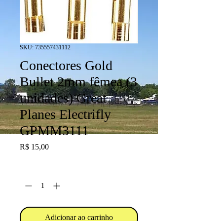
SKU: 735557431112
Conectores Gold
Bullet 2mm fêmea (3
unidades) Great
Planes Electrifly
GPMM3111
Preço
R$ 15,00
Quantidade
*
Adicionar ao carrinho