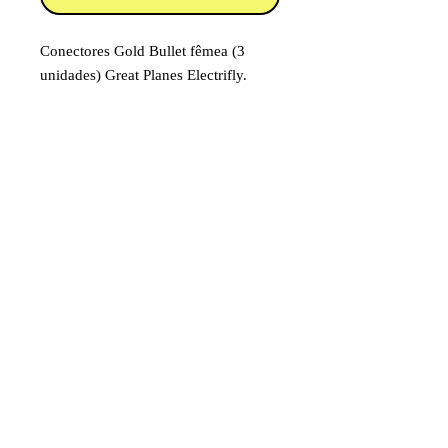
Conectores Gold Bullet fêmea (3
unidades) Great Planes Electrifly.
Banhados a ouro. Requer solda.
Código: GPMM3111
Item destinado a hobby/modelismo.
Faixa etária: 14 anos e acima
Imagens e fotos meramente
ilustrativas. Aparência e
características do produto dependem
de como ele é montado ou utilizado
pelo usuário
©2024 por Juniaer Modelismo. CNPJ
07.097.815
/0001-80 Av. José Augusto
Filho, 230 CEP
37.968-000
Monte Santo de