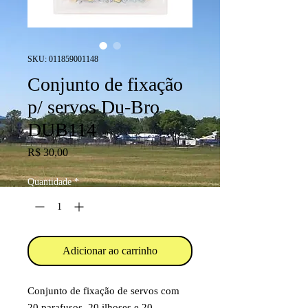
SKU: 011859001148
Conjunto de fixação
p/ servos Du-Bro
DUB114
Preço
R$ 30,00
Quantidade
*
Adicionar ao carrinho
Conjunto de fixação de servos com
20 parafusos, 20 ilhoses e 20