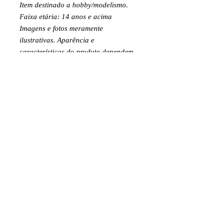
Item destinado a hobby/modelismo.
Faixa etária: 14 anos e acima
Imagens e fotos meramente
ilustrativas. Aparência e
características do produto dependem
de como ele é montado ou utilizado
pelo usuário
INFORMAÇÕES DO PRODUTO
Para instalação é necessário cola epoxy.
POLÍTICA DE RETORNO E REEMBOLSO
INFORMAÇÕES DE ENTREGA
©2024 por Juniaer Modelismo. CNPJ