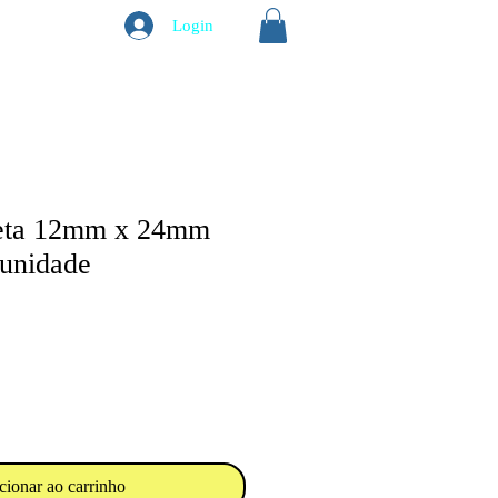
Login
reta 12mm x 24mm
 unidade
cionar ao carrinho