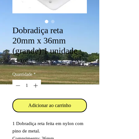
Dobradiça reta
20mm x 36mm
(grande) 1 unidade
Preço
R$ 3,00
Quantidade
*
Adicionar ao carrinho
1 Dobradiça reta feita em nylon com
pino de metal.
Comprimento: 36mm