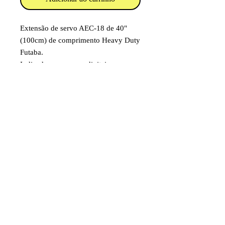
Extensão de servo AEC-18 de 40"
(100cm) de comprimento Heavy Duty
Futaba.
Indicada para servos digitais ou com
alto consumo de energia.
Código: FUTM4148
Item destinado a hobby/modelismo.
Faixa etária: 14 anos e acima
Imagens e fotos meramente
ilustrativas. Aparência e
características do produto dependem
de como ele é montado ou utilizado
pelo usuário.