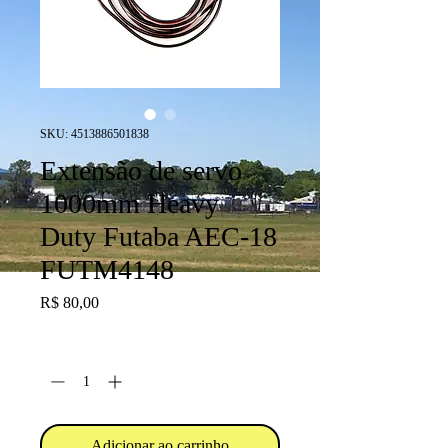
SKU: 4513886501838
Extensão de servo
1000mm Heavy
Duty Futaba AEC-18
FUTM4148
Preço
R$ 80,00
Quantidade
*
Adicionar ao carrinho