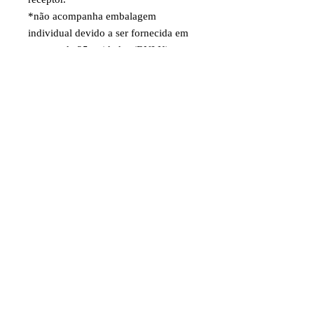
*não acompanha embalagem
individual devido a ser fornecida em
pacotes de 25 unidades (BULK).
Produto original FUTABA.
Item destinado a hobby/modelismo.
Faixa etária: 14 anos e acima
Imagens e fotos meramente
ilustrativas. Aparência e
características do produto dependem
de como ele é montado ou utilizado
pelo usuário.
©2024 por Juniaer Modelismo. CNPJ
07.097.815
/0001-80 Av. José Augusto
Filho, 230 CEP
37.968-000
Monte Santo de
Minas-MG. Todos os direitos reservados.