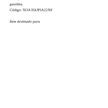
gasolina.
Código: XOA IIAJPJA22X8
Item destinado para
HOBBY/MODELISMO/COLECIONIS
MO.
ATENÇÃO! NÃO É BRINQUEDO.
Faixa etária: 14 anos e acima
Imagens e fotos meramente
ilustrativas. Aparência e
características do produto dependem
de como ele é montado ou utilizado
pelo usuário.
©2024 por Juniaer Modelismo. CNPJ
07.097.815
/0001-80 Av. José Augusto