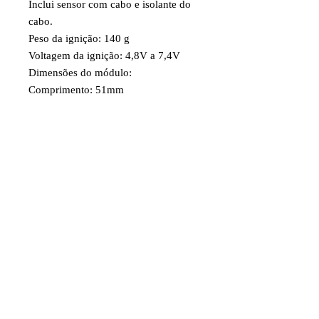
Inclui sensor com cabo e isolante do
cabo.
Peso da ignição: 140 g
Voltagem da ignição: 4,8V a 7,4V
Dimensões do módulo:
Comprimento: 51mm
Largura: 39mm
Altura: 28mm
Código: DLEG5628
Item destinado a hobby/modelismo.
Faixa etária: 14 anos e acima
Imagens e fotos meramente
ilustrativas. Aparência e
características do produto dependem
de como ele é montado ou utilizado
pelo usuário.