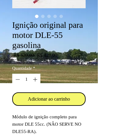
Ignição original para
motor DLE-55
gasolina
Preço
Preço
 R$ 520,00 
R$ 420,00
normal
promocional
Quantidade
*
Adicionar ao carrinho
Módulo de ignição completo para
motor DLE 55cc. (NÂO SERVE NO
DLE55-RA).