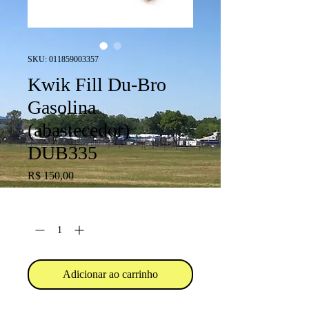
SKU: 011859003357
Kwik Fill Du-Bro
Gasolina
(abastecedor)
DUB335
Preço
R$ 150,00
Quantidade
*
Adicionar ao carrinho