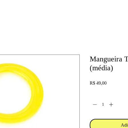
Mangueira T
(média)
Preço
R$ 49,00
Quantidade
*
Adi