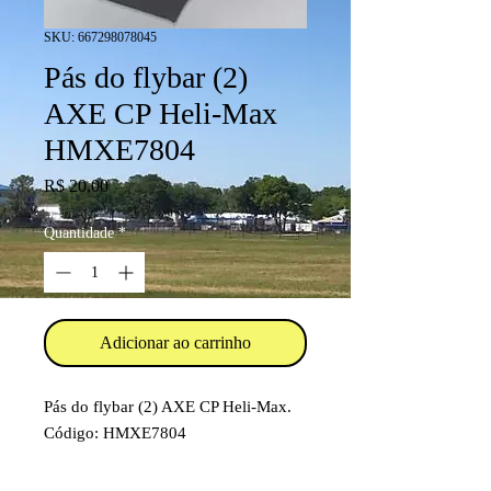
SKU: 667298078045
Pás do flybar (2)
AXE CP Heli-Max
HMXE7804
Preço
R$ 20,00
Quantidade
*
Adicionar ao carrinho
Pás do flybar (2) AXE CP Heli-Max.
Código: HMXE7804
Item destinado a hobby/modelismo.