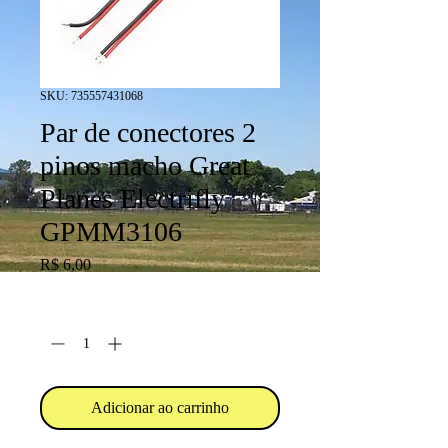
SKU: 735557431068
Par de conectores 2
pinos macho Great
Planes Electrifly
GPMM3106
Preço
R$ 6,00
Quantidade
*
Adicionar ao carrinho