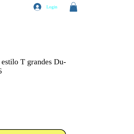
Login
 estilo T grandes Du-
6