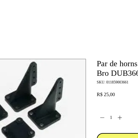
Par de horns
Bro DUB36
SKU: 011859003661
Preço
R$ 25,00
Quantidade
*