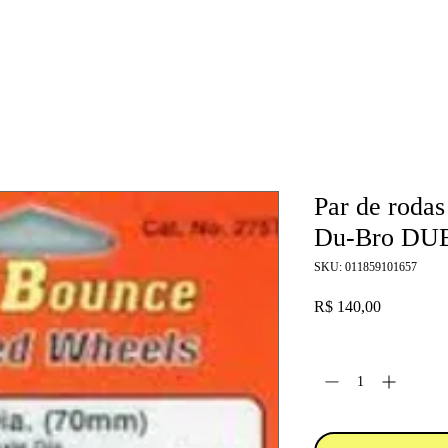
Par de rodas
Du-Bro DU
SKU: 011859101657
Preço
R$ 140,00
Quantidade
*