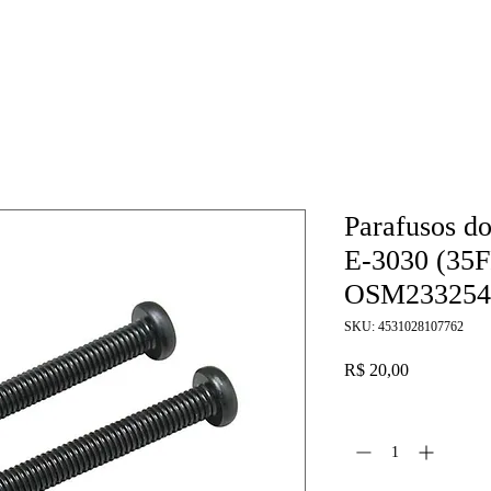
Parafusos d
E-3030 (35F
OSM233254
SKU: 4531028107762
Preço
R$ 20,00
Quantidade
*