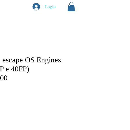
Login
o escape OS Engines
P e 40FP)
00