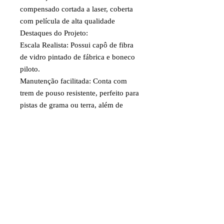
compensado cortada a laser, coberta
com película de alta qualidade
Destaques do Projeto:
Escala Realista: Possui capô de fibra
de vidro pintado de fábrica e boneco
piloto.
Manutenção facilitada: Conta com
trem de pouso resistente, perfeito para
pistas de grama ou terra, além de
escotilhas que facilitam o acesso à
bateria e ao compartimento de rádio.
Desempenho: Graças à sua grande
área de asa, é um avião capaz de voos
em baixas velocidades muito estáveis,
além de ser ótimo para rebocar
planadores ou soltar paraquedistas no
seu clube de aeromodelismo.