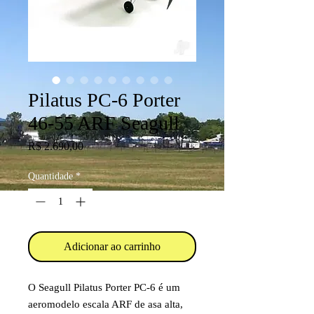
Pilatus PC-6 Porter
46-55 ARF Seagull
Preço
R$ 2.690,00
Quantidade
*
Adicionar ao carrinho
O Seagull Pilatus Porter PC-6 é um
aeromodelo escala ARF de asa alta,