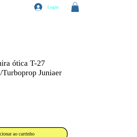
Login
ira ótica T-27
/Turboprop Juniaer
cionar ao carrinho