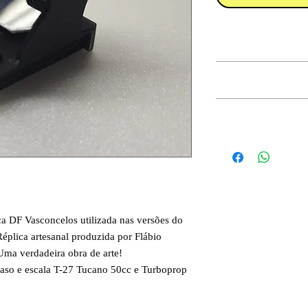
INFORMAÇÕES DO
POLÍTICA DE RET
INFORMAÇÕES DE
ca DF Vasconcelos utilizada nas versões do
éplica artesanal produzida por Flábio
Uma verdadeira obra de arte!
 raso e escala T-27 Tucano 50cc e Turboprop