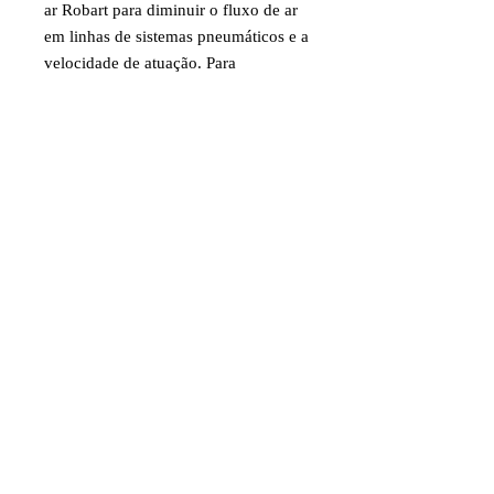
ar Robart para diminuir o fluxo de ar
em linhas de sistemas pneumáticos e a
velocidade de atuação. Para
mangueiras de ar 1/16".
Código: ROBQ189
Item destinado a hobby/modelismo.
Faixa etária: 14 anos e acima
Imagens e fotos meramente
ilustrativas. Aparência e
características do produto dependem
de como ele é montado ou utilizado
pelo usuário
©2024 por Juniaer Modelismo. CNPJ
07.097.815
/0001-80 Av. José Augusto
Filho, 230 CEP
37.968-000
Monte Santo de
Minas-MG. Todos os direitos reservados.