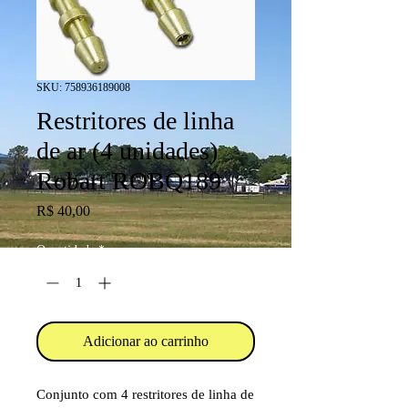
SKU: 758936189008
Restritores de linha
de ar (4 unidades)
Robart ROBQ189
Preço
R$ 40,00
Quantidade
*
Adicionar ao carrinho
Conjunto com 4 restritores de linha de