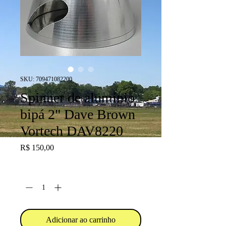
SKU: 709471082200
Spinner de alumínio
bipá 2" Dave Brown
Vortech DAV8220
Preço
R$ 150,00
Quantidade
*
Adicionar ao carrinho