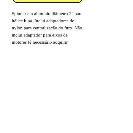
Spinner em alumínio diâmetro 2" para
hélice bipá. Inclui adaptadores de
nylon para centralização do furo. Não
inclui adaptador para eixos de
motores (é necessário adquirir
separadamente de acordo com o eixo
do motor).
Código: DAV8220
Item destinado a hobby/modelismo.
Faixa etária: 14 anos e acima
Imagens e fotos meramente
ilustrativas. Aparência e
características do produto dependem
de como ele é montado ou utilizado
pelo usuário