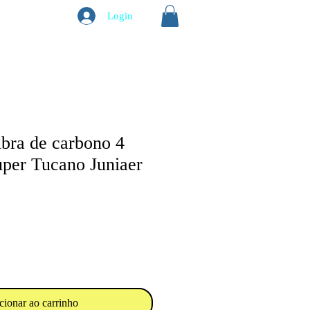
Login
ibra de carbono 4
uper Tucano Juniaer
cionar ao carrinho