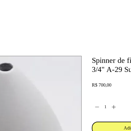
Spinner de f
3/4" A-29 S
Preço
R$ 700,00
Quantidade
*
Adi