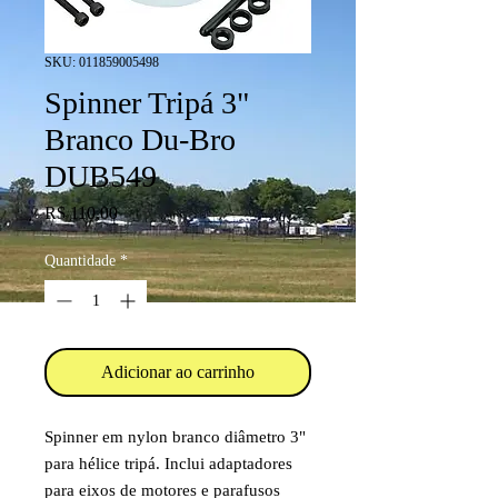
SKU: 011859005498
Spinner Tripá 3"
Branco Du-Bro
DUB549
Preço
R$ 110,00
Quantidade
*
Adicionar ao carrinho
Spinner em nylon branco diâmetro 3"
para hélice tripá. Inclui adaptadores
para eixos de motores e parafusos