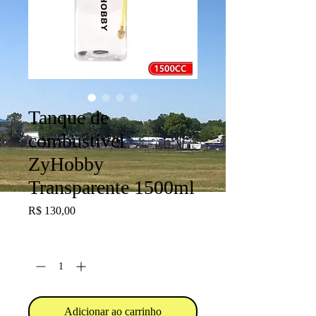
Tanque de
combustível
ZyHobby
Transparente 1500ml
Preço
R$ 130,00
Quantidade
*
Adicionar ao carrinho