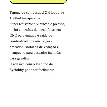
Tanque de combustível ZyHobby de
1500ml transparente.
Super resistente a vibração e pressão,
inclui conexões de metal feitas em
CNC para entrada e saída de
combustível, pressurização e
pescador. Borracha de vedação e
mangueira para pescador incluídas
para gasolina.
O adesivo com o logotipo da
ZyHobby pode ser facilmente
removido se desejado.
Altura: 88mm
Largura: 88mm
Comprimento: 190mm (sem bocal)
240mm (com bocal)
Peso: 153g