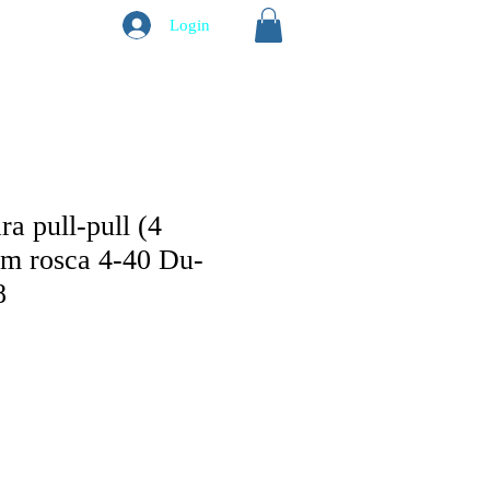
Login
ra pull-pull (4
om rosca 4-40 Du-
8