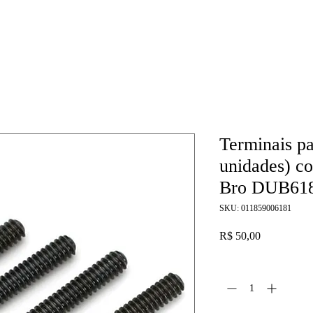
Terminais pa
unidades) c
Bro DUB61
SKU: 011859006181
Preço
R$ 50,00
Quantidade
*