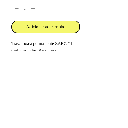
Adicionar ao carrinho
Trava rosca permanente ZAP Z-71
6ml vermelho. Para travar
permanentemente roscas de parafusos
e porcas em geral.
Código: PT-71
Item destinado a hobby/modelismo.
Faixa etária: 14 anos e acima
Imagens e fotos meramente
ilustrativas. Aparência e
características do produto dependem
de como ele é montado ou utilizado
pelo usuário