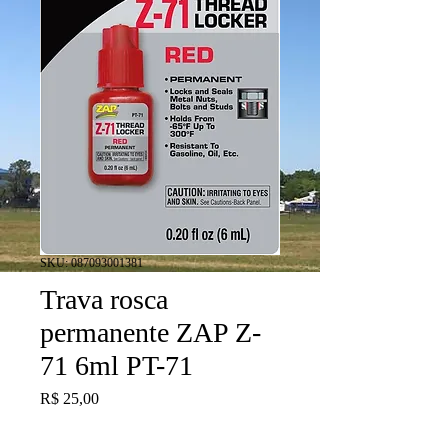
SKU: 087093001381
Trava rosca
permanente ZAP Z-
71 6ml PT-71
Preço
R$ 25,00
Quantidade
*