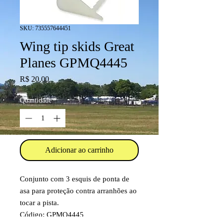
SKU: 735557644451
Wing tip skids Great
Planes GPMQ4445
Preço
R$ 20,00
Quantidade
*
Adicionar ao carrinho
Conjunto com 3 esquis de ponta de
asa para proteção contra arranhões ao
tocar a pista.
Código: GPMQ4445