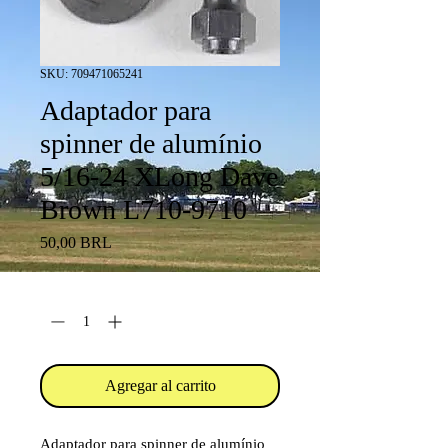
SKU: 709471065241
Adaptador para
spinner de alumínio
5/16-24 XLong Dave
Brown L710-9710
Precio
50,00 BRL
Cantidad
*
Agregar al carrito
Adaptador para spinner de alumínio