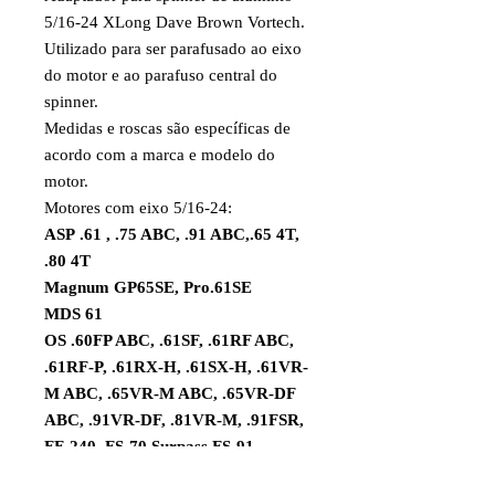
5/16-24 XLong Dave Brown Vortech.
Utilizado para ser parafusado ao eixo
do motor e ao parafuso central do
spinner.
Medidas e roscas são específicas de
acordo com a marca e modelo do
motor.
Motores com eixo 5/16-24:
ASP .61 , .75 ABC, .91 ABC,.65 4T,
.80 4T
Magnum GP65SE, Pro.61SE
MDS 61
OS .60FP ABC, .61SF, .61RF ABC,
.61RF-P, .61RX-H, .61SX-H, .61VR-
M ABC, .65VR-M ABC, .65VR-DF
ABC, .91VR-DF, .81VR-M, .91FSR,
FF-240, FS-70 Surpass,FS-91
Surpass, FS-120 Surpass II,FS-120