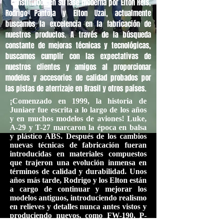
Constituidos en su fase moderna por Elton Reis,
Rodrigo Pantoja y Elton Uzai, actualmente
buscamos la excelencia en la fabricación de
nuestros productos. A través de la búsqueda
constante de mejoras técnicas y tecnológicas,
buscamos cumplir con las expectativas de
nuestros clientes y amigos al proporcionar
modelos y accesorios de calidad probados por
las pistas de aterrizaje en Brasil y otros países.
¡Comenzado en 1999, la historia de
Juniaer fue escrita a lo largo de los años
y en muchos modelos de aviones! Luke,
A-29 y T-27 marcaron la época en balsa
y plástico ABS. Después de los cambios
nuevas técnicas de fabricación fueran
introducidas en materiales compuestos
que trajeron una evolución inmensa en
términos de calidad y durabilidad. Unos
años más tarde, Rodrigo y los Elton están
a cargo de continuar y mejorar los
modelos antiguos, introduciendo realismo
en relieves y detalles nunca antes vistos y
produciendo nuevos, como FW-190, P-