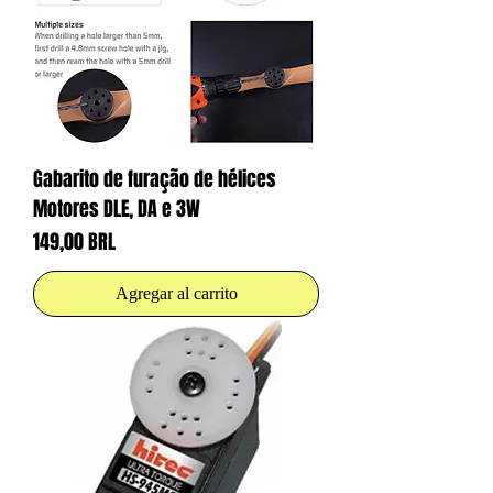
Gabarito de furação de hélices
Motores DLE, DA e 3W
Precio
149,00 BRL
Agregar al carrito