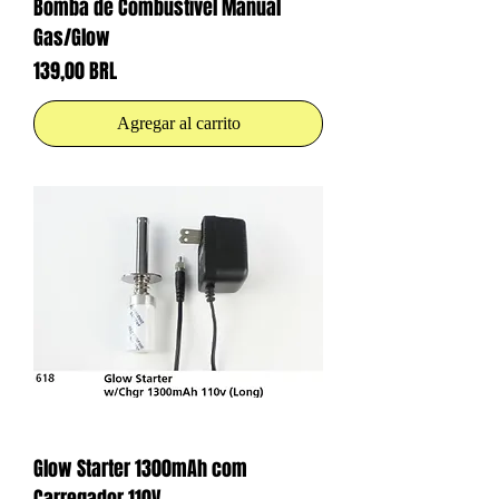
Bomba de Combustível Manual
Gas/Glow
Precio
139,00 BRL
Agregar al carrito
Glow Starter 1300mAh com