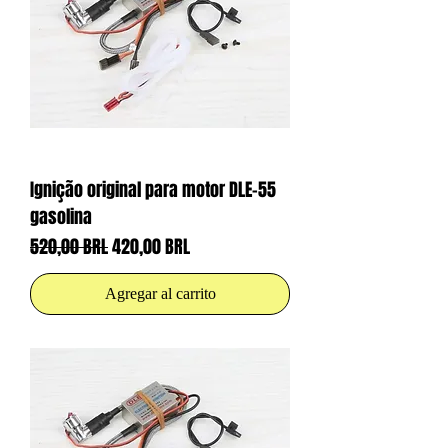
Ignição original para motor DLE-55
gasolina
Precio
Precio de oferta
520,00 BRL
420,00 BRL
Agregar al carrito