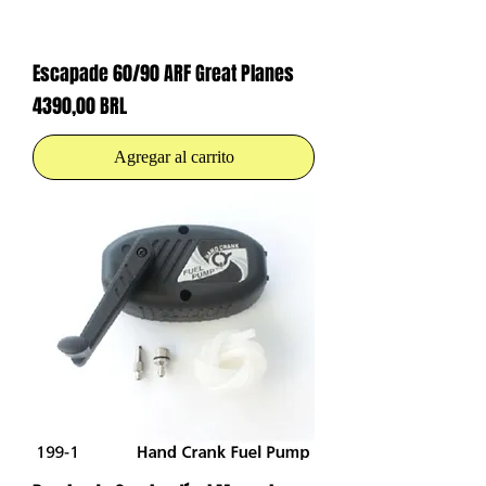
Escapade 60/90 ARF Great Planes
Precio
4390,00 BRL
Agregar al carrito