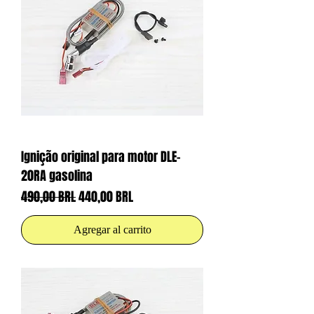
Ignição original para motor DLE-
20RA gasolina
Precio
Precio de oferta
490,00 BRL
440,00 BRL
Agregar al carrito