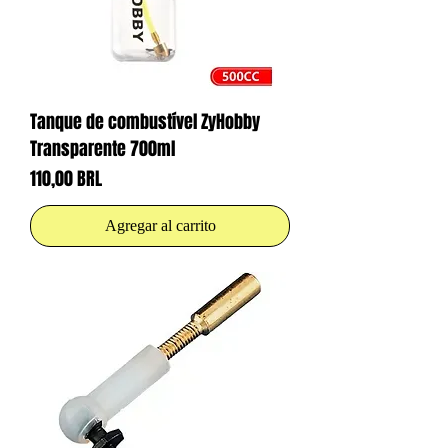
Tanque de combustível ZyHobby
Transparente 700ml
Precio
110,00 BRL
Agregar al carrito