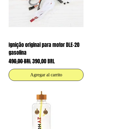
Ignição original para motor DLE-20
gasolina
Precio
Precio de oferta
490,00 BRL
390,00 BRL
Agregar al carrito