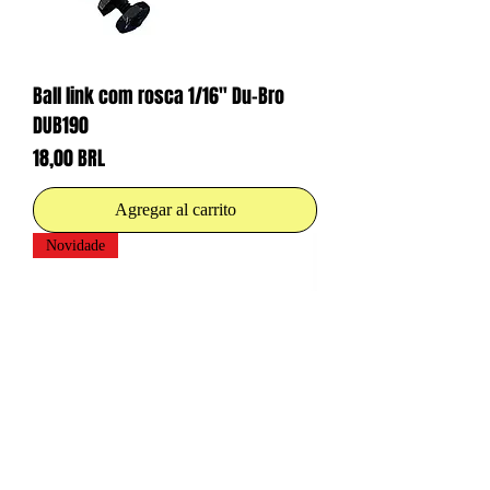
Ball link com rosca 1/16" Du-Bro
DUB190
Precio
18,00 BRL
Agregar al carrito
Novidade