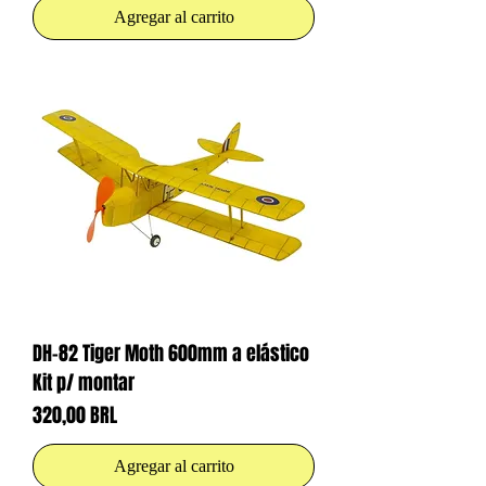
Agregar al carrito
DH-82 Tiger Moth 600mm a elástico
Kit p/ montar
Precio
320,00 BRL
Agregar al carrito