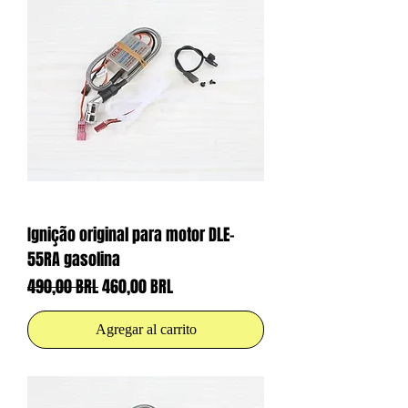
Ignição original para motor DLE-
55RA gasolina
Precio
Precio de oferta
490,00 BRL
460,00 BRL
Agregar al carrito