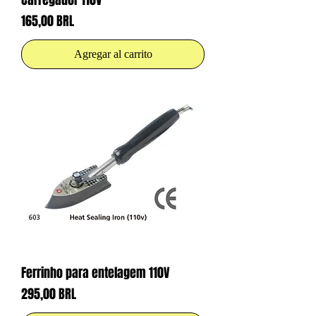
Carregador 110V
Precio
165,00 BRL
Agregar al carrito
Ferrinho para entelagem 110V
Precio
295,00 BRL