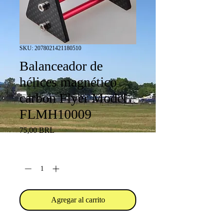
SKU: 2078021421180510
Balanceador de
hélices magnético
carbon Flyer Model
FLMH10009
Precio
75,00 BRL
Cantidad
*
Agregar al carrito