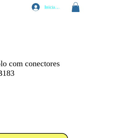
Iniciar sesión
plo com conectores
B183