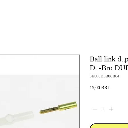
Ball link du
Du-Bro DU
SKU: 011859001834
Precio
15,00 BRL
Cantidad
*