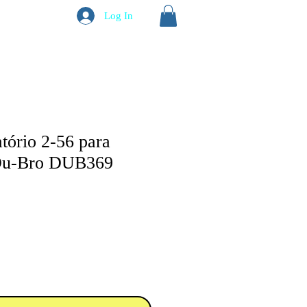
Log In
atório 2-56 para
 Du-Bro DUB369