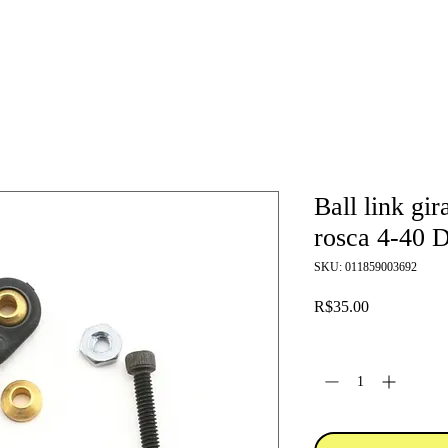
Ball link gir
rosca 4-40
SKU: 011859003692
Price
R$35.00
Quantity
*