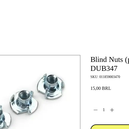
Blind Nuts (
DUB347
SKU: 011859003470
Precio
15,00 BRL
Cantidad
*