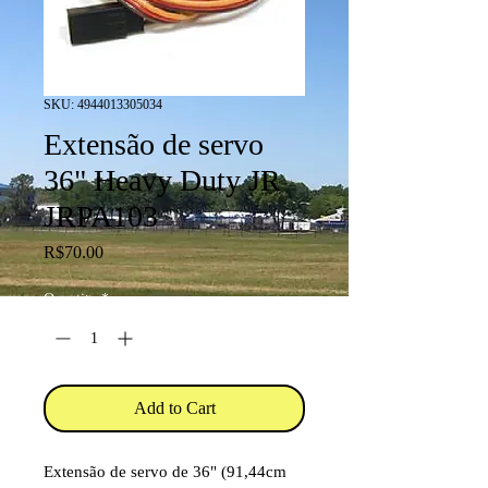
SKU: 4944013305034
Extensão de servo
36" Heavy Duty JR
JRPA103
Price
R$70.00
Quantity
*
Add to Cart
Extensão de servo de 36" (91,44cm