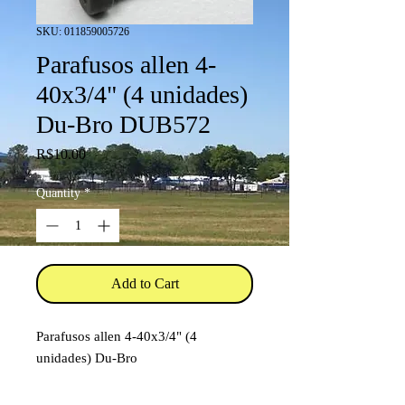
SKU: 011859005726
Parafusos allen 4-
40x3/4" (4 unidades)
Du-Bro DUB572
Price
R$10.00
Quantity
*
Add to Cart
Parafusos allen 4-40x3/4" (4
unidades) Du-Bro
Código: DUB572