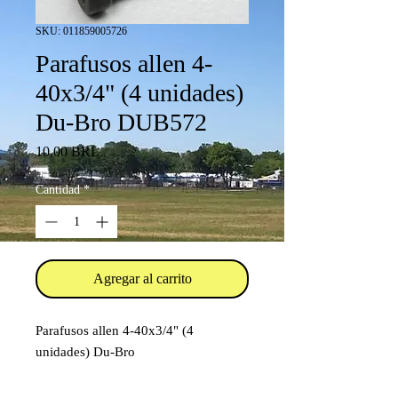
SKU: 011859005726
Parafusos allen 4-
40x3/4" (4 unidades)
Du-Bro DUB572
Precio
10,00 BRL
Cantidad
*
Agregar al carrito
Parafusos allen 4-40x3/4" (4
unidades) Du-Bro
Código: DUB572