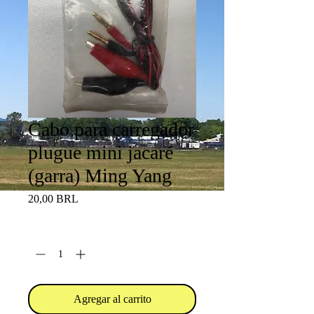
Cabo para carregador
plugue mini jacaré
(garra) Ming Yang
Precio
20,00 BRL
Cantidad
*
Agregar al carrito