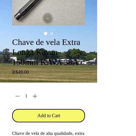
Chave de vela Extra
Longa Kavan
150mm KAVA 38A
Price
R$49.00
Quantity
*
Add to Cart
Chave de vela de alta qualidade, extra