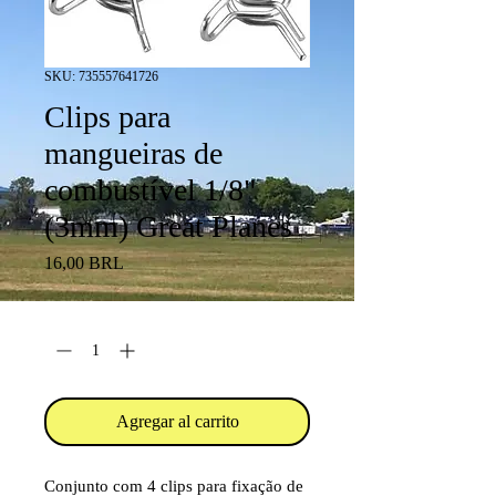
SKU: 735557641726
Clips para
mangueiras de
combustível 1/8"
(3mm) Great Planes
Precio
16,00 BRL
Cantidad
*
Agregar al carrito
Conjunto com 4 clips para fixação de