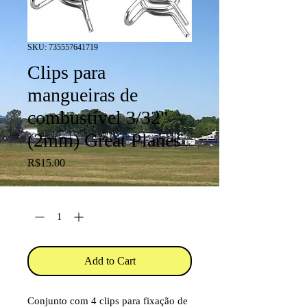
SKU: 735557641719
Clips para
mangueiras de
combustível 3/32"
(2mm) Great Planes
Price
R$15.00
Quantity
*
Add to Cart
Conjunto com 4 clips para fixação de