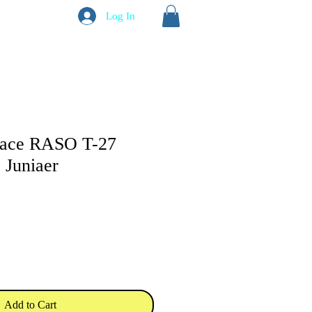
Log In
lace RASO T-27
 Juniaer
Add to Cart