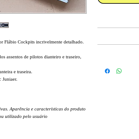
INFORMAÇÕES DO
POLÍTICA DE RET
or Flábio Cockpits incrivelmente detalhado.
INFORMAÇÕES DE
s assentos de pilotos dianteiro e traseiro,
nteira e traseira.
 Juniaer.
.
ivas. Aparência e características do produto
 utilizado pelo usuário