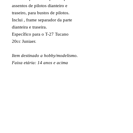
assentos de pilotos dianteiro e
traseiro, para bustos de pilotos.
Inclui , frame separador da parte
dianteira e traseira.
Específico para o T-27 Tucano
20cc Juniaer.
Item destinado a hobby/modelismo.
Faixa etária: 14 anos e acima
Imagens e fotos meramente
ilustrativas. Aparência e
características do produto dependem
de como ele é montado ou utilizado
pelo usuário
INFORMAÇÕES DO PRODUTO