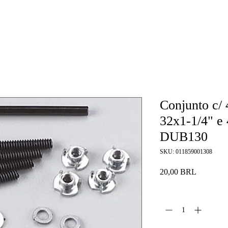
Conjunto c/ 
32x1-1/4" e 
DUB130
SKU: 011859001308
Precio
20,00 BRL
Cantidad
*