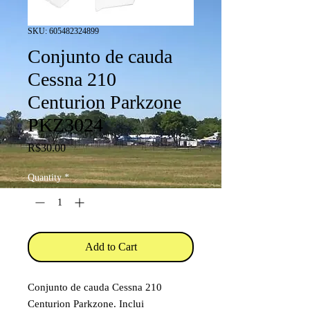
SKU: 605482324899
Conjunto de cauda
Cessna 210
Centurion Parkzone
PKZ3024
Price
R$30.00
Quantity
*
Add to Cart
Conjunto de cauda Cessna 210
Centurion Parkzone. Inclui